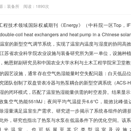
源：装备所
阅读：
1890
次
术领域国际权威期刊《Energy》（中科院一区Top，IF：9.4）
ng double-coil heat exchangers and heat pump in a Chine
温室的新型空气调节系统，实现了温室内温度与湿度的协同高
江苏省农业科学院农业设施与装备研究所为第一单位，设施种
，鲍恩财副研究员和中国农业大学水利与土木工程学院宋卫堂教
的园艺设施，通常存在空气热湿能量时空失配问题：白天低品
究团队创制了双盘管表冷器与热泵耦合的新型空调系统（ACS-H
湿的闭环模式，匹配了温室热湿能量供需的时空差异。结果显示，A
集空气热能551MJ；夜间平均气温提升6.6℃，能效比峰值达7
积除湿量满足温室生产需求。研究进一步揭示了系统各组件的㶲损
力。此外，研究也指出了热泵与水泵在低温条件下的优化空间。该
日光温室，也可拓展至其它类型温室及设施