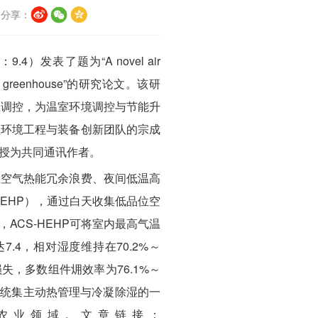
分享：
发表了题为“A novel air
se solar greenhouse”的研究论文。该研
效调控，为温室环境调控与节能升
植环境工程与装备创新团队的宗成
授为共同通讯作者。
位空气热能冗余浪费、夜间低温高
EHP），通过白天收集低品位空
CS-HEHP可将室内最高气温
.4，相对湿度维持在70.2%～
失，多数组件㶲效率为76.1%～
系统集主动热管理与冷凝除湿的一
农业领域。文章链接：